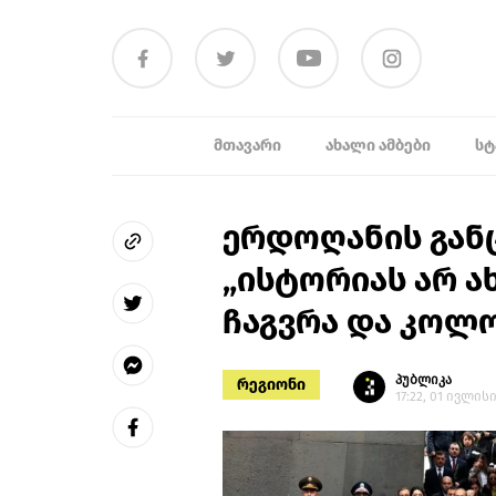
ᲛᲗᲐᲕᲐᲠᲘ
ᲐᲮᲐᲚᲘ ᲐᲛᲑᲔᲑᲘ
ᲡᲢ
ერდოღანის გან
„ისტორიას არ ა
ჩაგვრა და კოლ
პუბლიკა
რეგიონი
17:22, 01 ივლისი