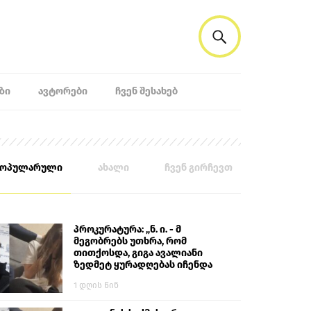
ᲖᲘ
ᲐᲕᲢᲝᲠᲔᲑᲘ
ᲩᲕᲔᲜ ᲨᲔᲡᲐᲮᲔᲑ
პოპულარული
ახალი
ჩვენ გირჩევთ
პროკურატურა: „ნ. ი. - მ
მეგობრებს უთხრა, რომ
თითქოსდა, გიგა ავალიანი
ზედმეტ ყურადღებას იჩენდა
მის მიმართ. ამით მან
1 დღის წინ
ალექსანდრე გაბაშვილი
წააქეზა, თავს დასხმოდა