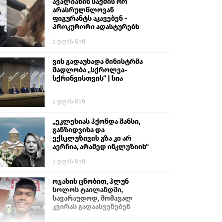
გიგა ავალიანს“
ავალიანის საქმის ორ
არასრულწლოვან
ფიგურანტს აკავებენ -
პროკურორი ადასტურებს
2 დღის წინ
ვის გადაუხადა მინისტრმა
მადლობა „სქროლვა-
სქრინვისთვის“ | სია
3 დღის წინ
„ეკლესიას ჰქონდა შანსი,
განზიდვისა და
ექსკლუზივის გზა კი არ
აერჩია, არამედ ინკლუზიის“
3 დღის წინ
ოჯახის ცნობით, ჰლუნ
სოლოს ტაილანდში,
სავარაუდოდ, მომავალ
კვირას გადაასვენებენ
6 დღის წინ