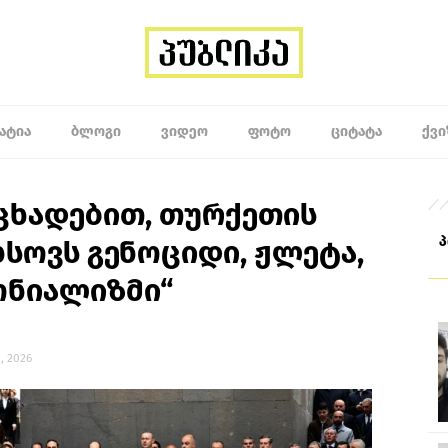
ᲐᲢᲘᲐ
ᲑᲚᲝᲒᲘ
ᲕᲘᲓᲔᲝ
ᲤᲝᲢᲝ
ᲪᲘᲢᲐᲢᲐ
ᲥᲕᲘ
ცხადებით, თურქეთის
ხსოვს გენოციდი, ჟლეტა,
ონიალიზმი“
, 2026