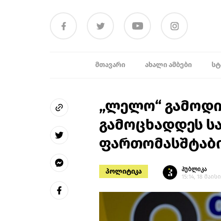
ᲛᲗᲐᲕᲐᲠᲘ
ᲐᲮᲐᲚᲘ ᲐᲛᲑᲔᲑᲘ
ᲡᲢ
„ლელო“ გამოდი
გამოცხადდეს ს
ფართომასშტაბი
პუბლიკა
პოლიტიკა
15:14, 18 მაისი