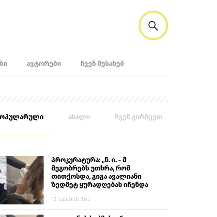
ᲖᲘ
ᲐᲕᲢᲝᲠᲔᲑᲘ
ᲩᲕᲔᲜ ᲨᲔᲡᲐᲮᲔᲑ
პოპულარული
ახალი
ჩვენ გირჩევთ
პროკურატურა: „ნ. ი. - მ
მეგობრებს უთხრა, რომ
თითქოსდა, გიგა ავალიანი
ზედმეტ ყურადღებას იჩენდა
მის მიმართ. ამით მან
12 საათის წინ
ალექსანდრე გაბაშვილი
წააქეზა, თავს დასხმოდა