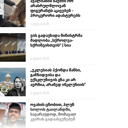
გიგა ავალიანს“
ავალიანის საქმის ორ
არასრულწლოვან
ფიგურანტს აკავებენ -
პროკურორი ადასტურებს
1 დღის წინ
ვის გადაუხადა მინისტრმა
მადლობა „სქროლვა-
სქრინვისთვის“ | სია
2 დღის წინ
„ეკლესიას ჰქონდა შანსი,
განზიდვისა და
ექსკლუზივის გზა კი არ
აერჩია, არამედ ინკლუზიის“
2 დღის წინ
ოჯახის ცნობით, ჰლუნ
სოლოს ტაილანდში,
სავარაუდოდ, მომავალ
კვირას გადაასვენებენ
5 დღის წინ