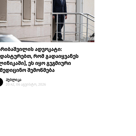
არიბაშვილის ადვოკატი:
პროკურატუ
დასტურებთ, რომ გადაიყვანეს
უთხრა, რ
ლინიკაში], ეს იყო გეგმიური
ავალიანი
მედიცინო შემოწმება
მის მიმა
გაბაშვილ
პუბლიკა
გიგა ავა
20:42, 06 აგვისტო, 2026
პუბლი
20:08, 