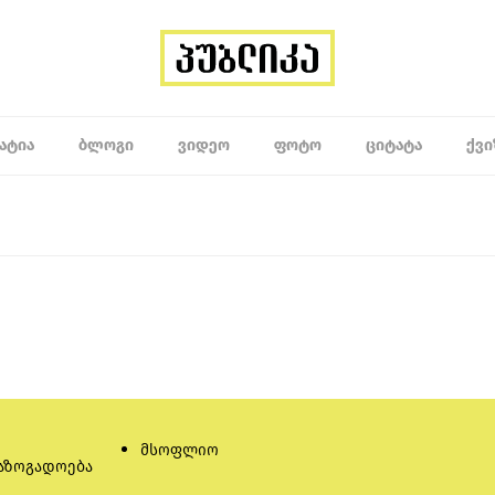
ᲐᲢᲘᲐ
ᲑᲚᲝᲒᲘ
ᲕᲘᲓᲔᲝ
ᲤᲝᲢᲝ
ᲪᲘᲢᲐᲢᲐ
ᲥᲕᲘ
მსოფლიო
აზოგადოება