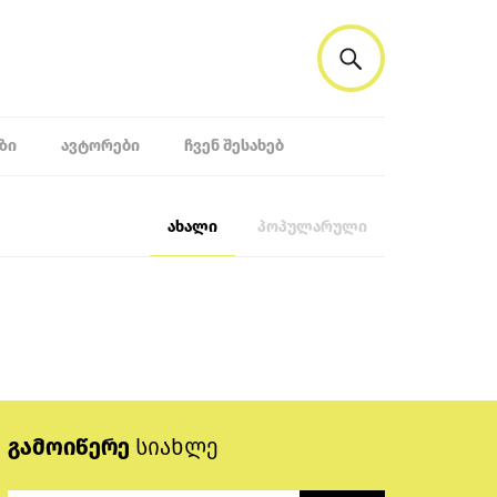
ᲖᲘ
ᲐᲕᲢᲝᲠᲔᲑᲘ
ᲩᲕᲔᲜ ᲨᲔᲡᲐᲮᲔᲑ
ახალი
პოპულარული
გამოიწერე
სიახლე