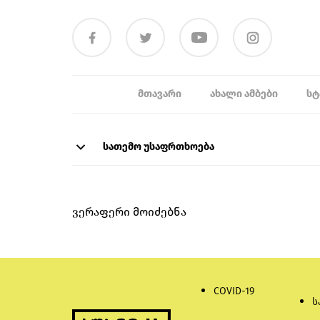
ᲛᲗᲐᲕᲐᲠᲘ
ᲐᲮᲐᲚᲘ ᲐᲛᲑᲔᲑᲘ
ᲡᲢ
სათემო უსაფრთხოება
ვერაფერი მოიძებნა
COVID-19
ს