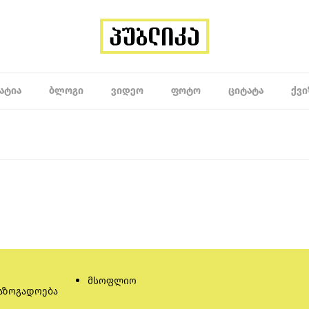
ᲐᲢᲘᲐ
ᲑᲚᲝᲒᲘ
ᲕᲘᲓᲔᲝ
ᲤᲝᲢᲝ
ᲪᲘᲢᲐᲢᲐ
ᲥᲕᲘ
მსოფლიო
აზოგადოება