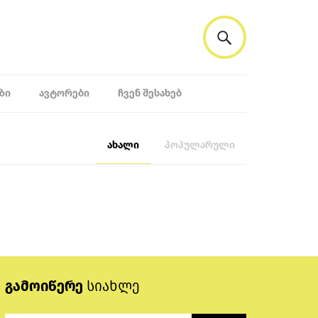
ᲖᲘ
ᲐᲕᲢᲝᲠᲔᲑᲘ
ᲩᲕᲔᲜ ᲨᲔᲡᲐᲮᲔᲑ
ახალი
პოპულარული
გამოიწერე
სიახლე