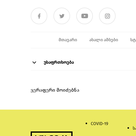
ᲛᲗᲐᲕᲐᲠᲘ
ᲐᲮᲐᲚᲘ ᲐᲛᲑᲔᲑᲘ
ᲡᲢ
უსაფრთხოება
ვერაფერი მოიძებნა
COVID-19
ს