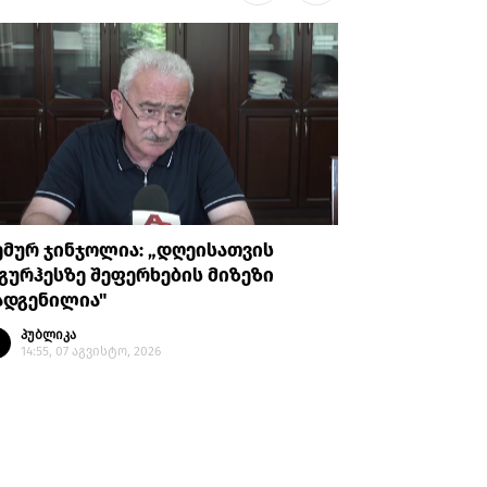
მურ ჯინჯოლია: „დღეისათვის
ენმ გია 
გურჰესზე შეფერხების მიზეზი
გამოძიე
ადგენილია"
ანგარიშ
პუბლიკა
პუბლი
14:55, 07 აგვისტო, 2026
14:45, 