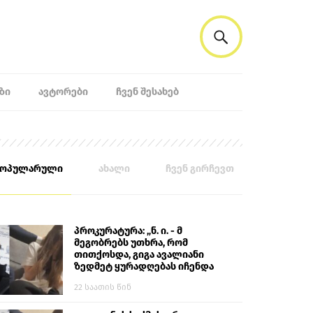
ᲖᲘ
ᲐᲕᲢᲝᲠᲔᲑᲘ
ᲩᲕᲔᲜ ᲨᲔᲡᲐᲮᲔᲑ
პოპულარული
ახალი
ჩვენ გირჩევთ
პროკურატურა: „ნ. ი. - მ
მეგობრებს უთხრა, რომ
თითქოსდა, გიგა ავალიანი
ზედმეტ ყურადღებას იჩენდა
მის მიმართ. ამით მან
22 საათის წინ
ალექსანდრე გაბაშვილი
წააქეზა, თავს დასხმოდა