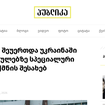
ᲐᲢᲘᲐ
ᲑᲚᲝᲒᲘ
ᲕᲘᲓᲔᲝ
ᲤᲝᲢᲝ
ᲪᲘᲢᲐᲢᲐ
ᲥᲕᲘ
 შეუერთდა უკრაინაში
აულებზე სპეციალური
მნის შესახებ
, 2026