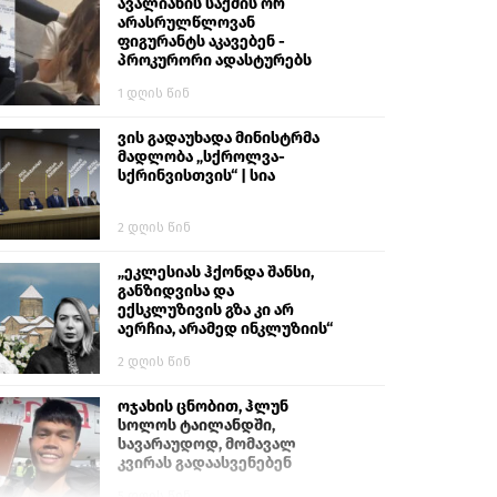
გიგა ავალიანს“
ავალიანის საქმის ორ
არასრულწლოვან
ფიგურანტს აკავებენ -
პროკურორი ადასტურებს
1 დღის წინ
ვის გადაუხადა მინისტრმა
მადლობა „სქროლვა-
სქრინვისთვის“ | სია
2 დღის წინ
„ეკლესიას ჰქონდა შანსი,
განზიდვისა და
ექსკლუზივის გზა კი არ
აერჩია, არამედ ინკლუზიის“
2 დღის წინ
ოჯახის ცნობით, ჰლუნ
სოლოს ტაილანდში,
სავარაუდოდ, მომავალ
კვირას გადაასვენებენ
5 დღის წინ