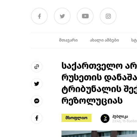
ᲛᲗᲐᲕᲐᲠᲘ
ᲐᲮᲐᲚᲘ ᲐᲛᲑᲔᲑᲘ
ᲡᲢ
საქართველო არ
რუსეთის დანაშ
ტრიბუნალის შექ
რეზოლუციას
პუბლიკა
მსოფლიო
23:43, 15 მაისი