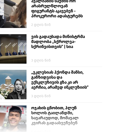
გიგა ავალიანს“
ავალიანის საქმის ორ
არასრულწლოვან
ფიგურანტს აკავებენ -
პროკურორი ადასტურებს
2 დღის წინ
ვის გადაუხადა მინისტრმა
მადლობა „სქროლვა-
სქრინვისთვის“ | სია
3 დღის წინ
„ეკლესიას ჰქონდა შანსი,
განზიდვისა და
ექსკლუზივის გზა კი არ
აერჩია, არამედ ინკლუზიის“
3 დღის წინ
ოჯახის ცნობით, ჰლუნ
სოლოს ტაილანდში,
სავარაუდოდ, მომავალ
კვირას გადაასვენებენ
6 დღის წინ