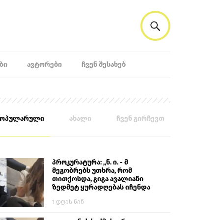
ᲖᲘ
ᲐᲕᲢᲝᲠᲔᲑᲘ
ᲩᲕᲔᲜ ᲨᲔᲡᲐᲮᲔᲑ
პოპულარული
ახალი
ჩვენ გირჩევთ
პროკურატურა: „ნ. ი. - მ
მეგობრებს უთხრა, რომ
თითქოსდა, გიგა ავალიანი
ზედმეტ ყურადღებას იჩენდა
მის მიმართ. ამით მან
1 დღის წინ
ალექსანდრე გაბაშვილი
წააქეზა, თავს დასხმოდა