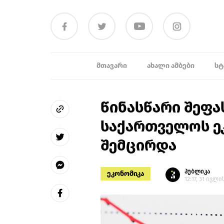
ᲛᲗᲐᲕᲐᲠᲘ
ᲐᲮᲐᲚᲘ ᲐᲛᲑᲔᲑᲘ
ᲡᲢ
წინასწარი შეფა
საქართველოს ეკ
შემცირდა
პუბლიკა
ეკონომიკა
12:17, 31 ივლი