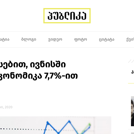
ᲐᲢᲘᲐ
ᲑᲚᲝᲒᲘ
ᲕᲘᲓᲔᲝ
ᲤᲝᲢᲝ
ᲪᲘᲢᲐᲢᲐ
ᲥᲕᲘ
სებით, ივნისში
ონომიკა 7,7%-ით
სი, 2020