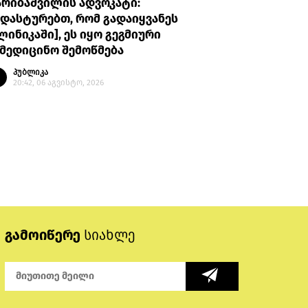
არიბაშვილის ადვოკატი:
პროკურატუ
დასტურებთ, რომ გადაიყვანეს
უთხრა, რ
ლინიკაში], ეს იყო გეგმიური
ავალიანი
მედიცინო შემოწმება
მის მიმა
გაბაშვილ
პუბლიკა
გიგა ავა
20:42, 06 აგვისტო, 2026
პუბლი
20:08, 
გამოიწერე
სიახლე