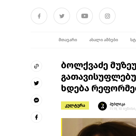
ᲛᲗᲐᲕᲐᲠᲘ
ᲐᲮᲐᲚᲘ ᲐᲛᲑᲔᲑᲘ
ᲡᲢ
ბოლქვაძე მუზე
გათავისუფლებუ
ხდება რეფორმებ
პუბლიკა
კულტურა
11:19, 10 ივნისი