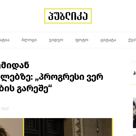
ᲐᲢᲘᲐ
ᲑᲚᲝᲒᲘ
ᲕᲘᲓᲔᲝ
ᲤᲝᲢᲝ
ᲪᲘᲢᲐᲢᲐ
ᲥᲕᲘ
უმიდან
ლებზე: „პროგრესი ვერ
ის გარეშე“
, 2022