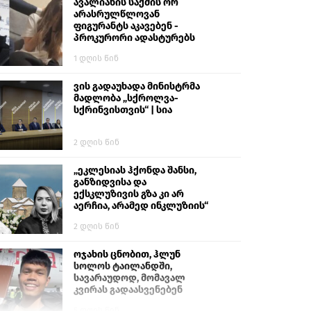
გიგა ავალიანს“
ავალიანის საქმის ორ
არასრულწლოვან
ფიგურანტს აკავებენ -
პროკურორი ადასტურებს
1 დღის წინ
ვის გადაუხადა მინისტრმა
მადლობა „სქროლვა-
სქრინვისთვის“ | სია
2 დღის წინ
„ეკლესიას ჰქონდა შანსი,
განზიდვისა და
ექსკლუზივის გზა კი არ
აერჩია, არამედ ინკლუზიის“
2 დღის წინ
ოჯახის ცნობით, ჰლუნ
სოლოს ტაილანდში,
სავარაუდოდ, მომავალ
კვირას გადაასვენებენ
5 დღის წინ