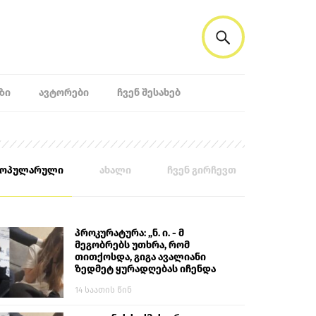
ᲖᲘ
ᲐᲕᲢᲝᲠᲔᲑᲘ
ᲩᲕᲔᲜ ᲨᲔᲡᲐᲮᲔᲑ
პოპულარული
ახალი
ჩვენ გირჩევთ
პროკურატურა: „ნ. ი. - მ
მეგობრებს უთხრა, რომ
თითქოსდა, გიგა ავალიანი
ზედმეტ ყურადღებას იჩენდა
მის მიმართ. ამით მან
14 საათის წინ
ალექსანდრე გაბაშვილი
წააქეზა, თავს დასხმოდა