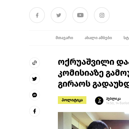
ᲛᲗᲐᲕᲐᲠᲘ
ᲐᲮᲐᲚᲘ ᲐᲛᲑᲔᲑᲘ
ᲡᲢ
ოქრუაშვილი და
კომისიაზე გამ
გირაოს გადაუხ
პუბლიკა
პოლიტიკა
14:50, 14 მაისი