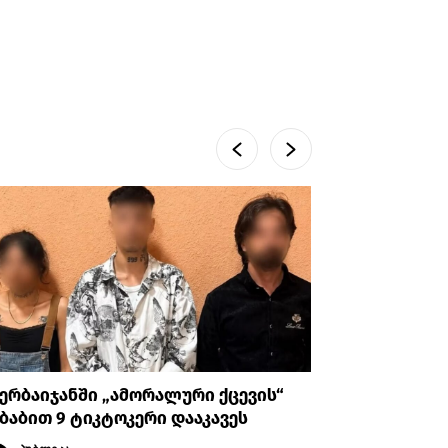
ერბაიჯანში „ამორალური ქცევის“
სემეკის 
ბაბით 9 ტიკტოკერი დააკავეს
სრულად გ
წინასწარ