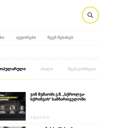
ᲖᲘ
ᲐᲕᲢᲝᲠᲔᲑᲘ
ᲩᲕᲔᲜ ᲨᲔᲡᲐᲮᲔᲑ
პოპულარული
ახალი
ჩვენ გირჩევთ
ვინ მუშაობს ე.წ. „სქროლვა-
სქრინვის" სამმართველოში
6 დღის წინ