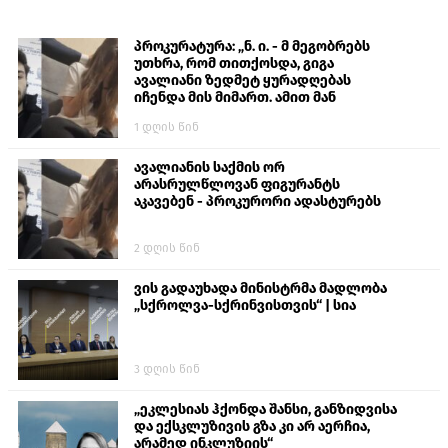
პროკურატურა: „ნ. ი. - მ მეგობრებს
უთხრა, რომ თითქოსდა, გიგა
ავალიანი ზედმეტ ყურადღებას
იჩენდა მის მიმართ. ამით მან
ალექსანდრე გაბაშვილი წააქეზა,
1 დღის წინ
თავს დასხმოდა გიგა ავალიანს“
ავალიანის საქმის ორ
არასრულწლოვან ფიგურანტს
აკავებენ - პროკურორი ადასტურებს
2 დღის წინ
ვის გადაუხადა მინისტრმა მადლობა
„სქროლვა-სქრინვისთვის“ | სია
3 დღის წინ
„ეკლესიას ჰქონდა შანსი, განზიდვისა
და ექსკლუზივის გზა კი არ აერჩია,
არამედ ინკლუზიის“