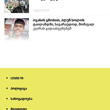
3 დღის წინ
ოჯახის ცნობით, ჰლუნ სოლოს
ტაილანდში, სავარაუდოდ, მომავალ
კვირას გადაასვენებენ
6 დღის წინ
პროკურატურამ გია ბარამიძის
განცხადებებზე სამშობლოს ღალატის
და საბოტაჟის მუხლებით გამოძიება
დაიწყო
15 საათის წინ
COVID-19
მიქანაძე: სტუდენტი მობილობით
კერძო უნივერსიტეტში თუ გადადის,
დაფინანსება აღარ ექნება
პოლიტიკა
საზოგადოება
6 დღის წინ
მსოფლიო
ნიკოლ ფაშინიანის ცოლს, ანნა