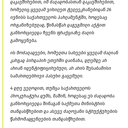
დაკავშირებით, იმ ძალადობასთან დაკავშირებით,
რომელიც ყველამ ვიხილეთ ტელეეკრანებიდან 26
ივნისს საქართველოს პარლამენტში, როდესაც
ორგანიზებულად, წინასწარ დაგეგმილი აქტით
განხორციელდა ჩვენს ფრაქციაზე ძალის
გამოყენება.
ის მოძალადეები, რომელთა სახეები ყველამ ძალიან
კარგად პირდაპირ ეთერში დაინახა, დღემდე არ
არიან იდენტიფიცირებული, არ არის შესაბამისი
სამართლებრივი პასუხი გაცემული.
4 დღე ველოდით, თუმცა საქართველოს
პროკურატურა დუმს, მაშინ, როდესაც ეს ძალადობა
განხორციელდა შინაგან საქმეთა მინისტრის
თანდასწრებით და ასევე ძალოვანი სტრუქტურების
წარმომადგენლების თანდასწრებით.