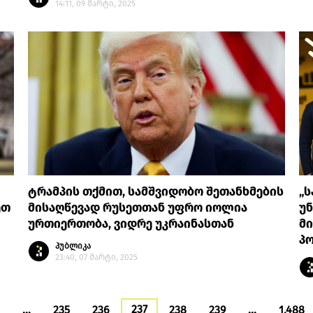
14:11, 09 მარტი, 2025
ტრამპის თქმით, სამშვიდობო შეთანხმების
„ს
ეთ
მისაღწევად რუსეთთან უფრო იოლია
უნ
ურთიერთობა, ვიდრე უკრაინასთან
მი
პ
პუბლიკა
23:40, 07 მარტი, 2025
237
…
235
236
238
239
…
1,488