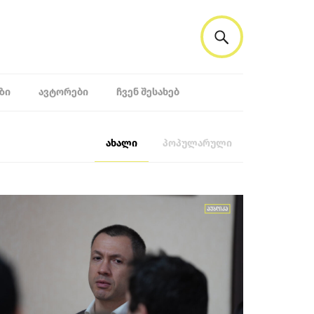
ᲖᲘ
ᲐᲕᲢᲝᲠᲔᲑᲘ
ᲩᲕᲔᲜ ᲨᲔᲡᲐᲮᲔᲑ
ახალი
პოპულარული