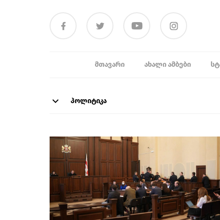
ᲛᲗᲐᲕᲐᲠᲘ
ᲐᲮᲐᲚᲘ ᲐᲛᲑᲔᲑᲘ
ᲡᲢ
პოლიტიკა