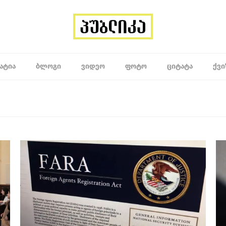
ᲐᲢᲘᲐ
ᲑᲚᲝᲒᲘ
ᲕᲘᲓᲔᲝ
ᲤᲝᲢᲝ
ᲪᲘᲢᲐᲢᲐ
ᲥᲕᲘ