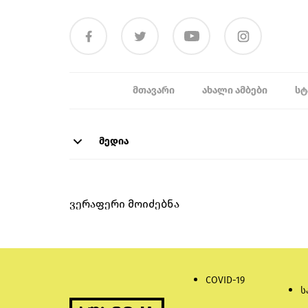
ᲛᲗᲐᲕᲐᲠᲘ
ᲐᲮᲐᲚᲘ ᲐᲛᲑᲔᲑᲘ
ᲡᲢ
მედია
ვერაფერი მოიძებნა
COVID-19
ს