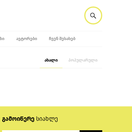
ᲖᲘ
ᲐᲕᲢᲝᲠᲔᲑᲘ
ᲩᲕᲔᲜ ᲨᲔᲡᲐᲮᲔᲑ
ახალი
პოპულარული
გამოიწერე
სიახლე