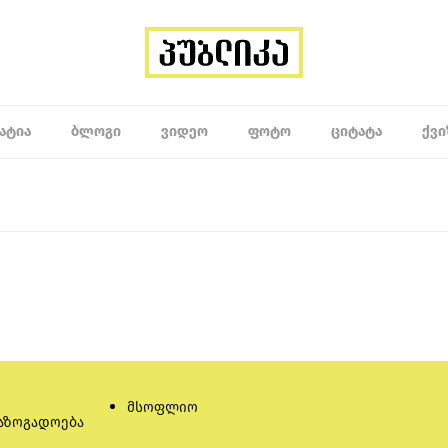
ᲐᲢᲘᲐ
ᲑᲚᲝᲒᲘ
ᲕᲘᲓᲔᲝ
ᲤᲝᲢᲝ
ᲪᲘᲢᲐᲢᲐ
ᲥᲕᲘ
მსოფლიო
აზოგადოება