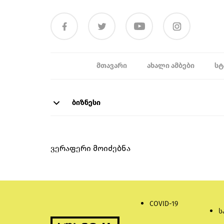
ᲛᲗᲐᲕᲐᲠᲘ
ᲐᲮᲐᲚᲘ ᲐᲛᲑᲔᲑᲘ
ᲡᲢ
ბიზნესი
ვერაფერი მოიძებნა
COVID-19
ს