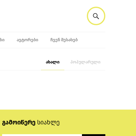
ᲖᲘ
ᲐᲕᲢᲝᲠᲔᲑᲘ
ᲩᲕᲔᲜ ᲨᲔᲡᲐᲮᲔᲑ
ახალი
პოპულარული
გამოიწერე
სიახლე