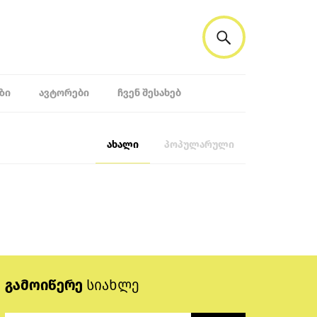
ᲖᲘ
ᲐᲕᲢᲝᲠᲔᲑᲘ
ᲩᲕᲔᲜ ᲨᲔᲡᲐᲮᲔᲑ
ახალი
პოპულარული
გამოიწერე
სიახლე