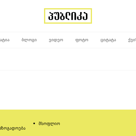
ᲐᲢᲘᲐ
ᲑᲚᲝᲒᲘ
ᲕᲘᲓᲔᲝ
ᲤᲝᲢᲝ
ᲪᲘᲢᲐᲢᲐ
ᲥᲕᲘ
მსოფლიო
აზოგადოება