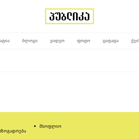
ᲐᲢᲘᲐ
ᲑᲚᲝᲒᲘ
ᲕᲘᲓᲔᲝ
ᲤᲝᲢᲝ
ᲪᲘᲢᲐᲢᲐ
ᲥᲕᲘ
მსოფლიო
აზოგადოება