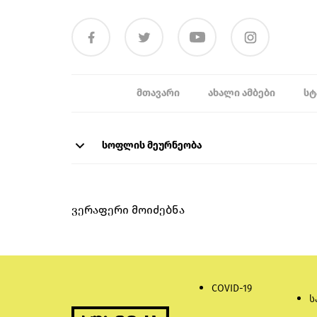
ᲛᲗᲐᲕᲐᲠᲘ
ᲐᲮᲐᲚᲘ ᲐᲛᲑᲔᲑᲘ
ᲡᲢ
სოფლის მეურნეობა
ვერაფერი მოიძებნა
COVID-19
ს