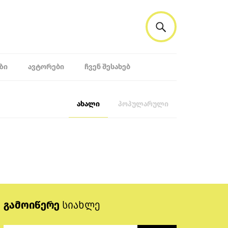
ᲖᲘ
ᲐᲕᲢᲝᲠᲔᲑᲘ
ᲩᲕᲔᲜ ᲨᲔᲡᲐᲮᲔᲑ
ახალი
პოპულარული
გამოიწერე
სიახლე