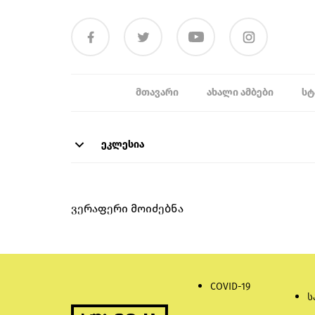
ᲛᲗᲐᲕᲐᲠᲘ
ᲐᲮᲐᲚᲘ ᲐᲛᲑᲔᲑᲘ
ᲡᲢ
ეკლესია
ვერაფერი მოიძებნა
COVID-19
ს