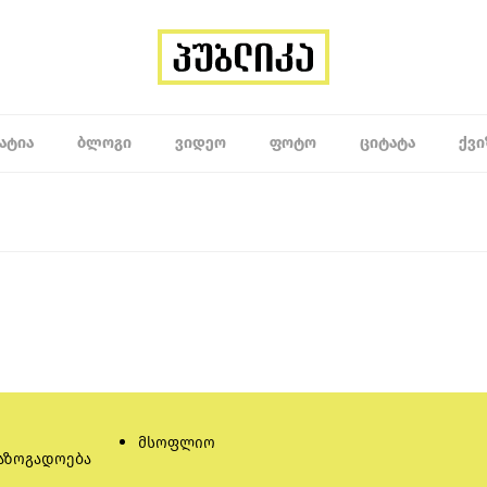
ᲐᲢᲘᲐ
ᲑᲚᲝᲒᲘ
ᲕᲘᲓᲔᲝ
ᲤᲝᲢᲝ
ᲪᲘᲢᲐᲢᲐ
ᲥᲕᲘ
მსოფლიო
აზოგადოება