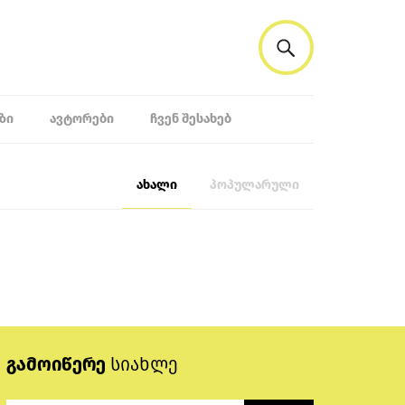
ᲖᲘ
ᲐᲕᲢᲝᲠᲔᲑᲘ
ᲩᲕᲔᲜ ᲨᲔᲡᲐᲮᲔᲑ
ახალი
პოპულარული
გამოიწერე
სიახლე