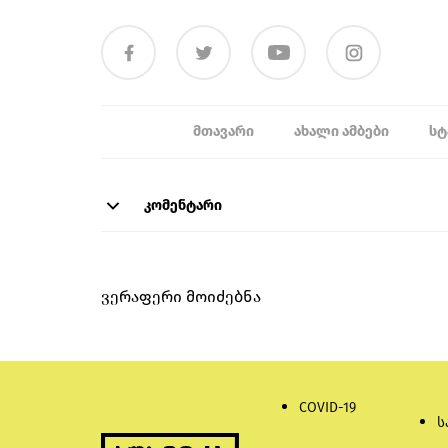
ᲛᲗᲐᲕᲐᲠᲘ
ᲐᲮᲐᲚᲘ ᲐᲛᲑᲔᲑᲘ
ᲡᲢ
კომენტარი
ვერაფერი მოიძებნა
COVID-19
ს