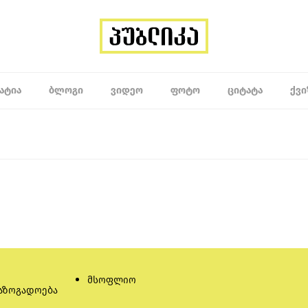
ᲐᲢᲘᲐ
ᲑᲚᲝᲒᲘ
ᲕᲘᲓᲔᲝ
ᲤᲝᲢᲝ
ᲪᲘᲢᲐᲢᲐ
ᲥᲕᲘ
მსოფლიო
აზოგადოება