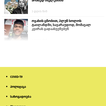
არამედ ინკლუზიის“
3 დღის წინ
ოჯახის ცნობით, ჰლუნ სოლოს
ტაილანდში, სავარაუდოდ, მომავალ
კვირას გადაასვენებენ
6 დღის წინ
პროკურატურამ გია ბარამიძის
განცხადებებზე სამშობლოს ღალატის
და საბოტაჟის მუხლებით გამოძიება
დაიწყო
1 დღის წინ
COVID-19
თურქეთის პარლამენტის წევრები
ანკარას აფხაზური პასპორტების
აღიარებისკენ მოუწოდებენ
პოლიტიკა
საზოგადოება
21 საათის წინ