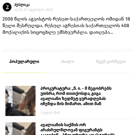
პუბლიკა
22:39, 07 აგვისტო, 2026
2008 წლის აგვისტოს რუსეთ-საქართველოს ომიდან 18
წელი შესრულდა. რუსულ აგრესიას საქართველოს 408
მოქალაქის სიცოცხლე ემსხვერპლა. დაიღუპა
თავდაცვის სამინისტროს 170 მოსამსახურე, შინაგან
საქმეთა სამინისტროს 14 თანამშრომელი და 224
მშვიდობიანი მცხოვრები.
პოპულარული
ახალი
ჩვენ გირჩევთ
პროკურატურა: „ნ. ი. - მ მეგობრებს
უთხრა, რომ თითქოსდა, გიგა
ავალიანი ზედმეტ ყურადღებას
იჩენდა მის მიმართ. ამით მან
ალექსანდრე გაბაშვილი წააქეზა,
2 დღის წინ
თავს დასხმოდა გიგა ავალიანს“
ავალიანის საქმის ორ
არასრულწლოვან ფიგურანტს