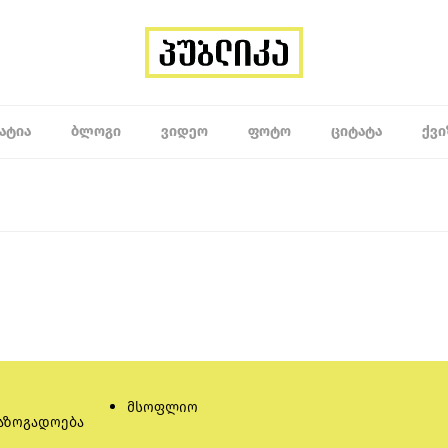
ᲐᲢᲘᲐ
ᲑᲚᲝᲒᲘ
ᲕᲘᲓᲔᲝ
ᲤᲝᲢᲝ
ᲪᲘᲢᲐᲢᲐ
ᲥᲕᲘ
მსოფლიო
აზოგადოება