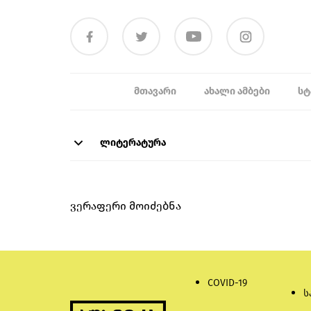
ᲛᲗᲐᲕᲐᲠᲘ
ᲐᲮᲐᲚᲘ ᲐᲛᲑᲔᲑᲘ
ᲡᲢ
ლიტერატურა
ვერაფერი მოიძებნა
COVID-19
ს