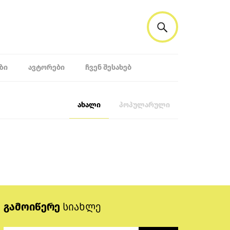
ᲖᲘ
ᲐᲕᲢᲝᲠᲔᲑᲘ
ᲩᲕᲔᲜ ᲨᲔᲡᲐᲮᲔᲑ
ახალი
პოპულარული
გამოიწერე
სიახლე