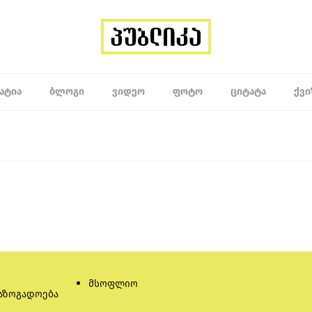
ᲐᲢᲘᲐ
ᲑᲚᲝᲒᲘ
ᲕᲘᲓᲔᲝ
ᲤᲝᲢᲝ
ᲪᲘᲢᲐᲢᲐ
ᲥᲕᲘ
მსოფლიო
აზოგადოება