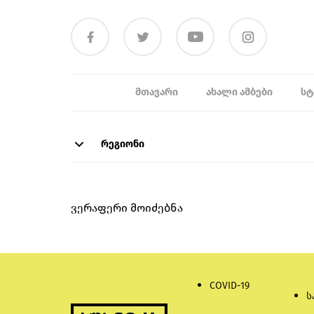
ᲛᲗᲐᲕᲐᲠᲘ
ᲐᲮᲐᲚᲘ ᲐᲛᲑᲔᲑᲘ
ᲡᲢ
რეგიონი
ვერაფერი მოიძებნა
COVID-19
ს