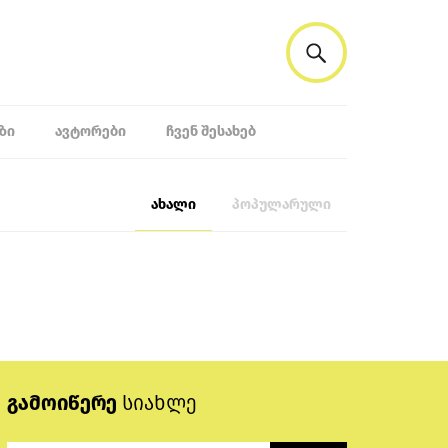
ᲖᲘ
ᲐᲕᲢᲝᲠᲔᲑᲘ
ᲩᲕᲔᲜ ᲨᲔᲡᲐᲮᲔᲑ
ახალი
პოპულარული
გამოიწერე
სიახლე