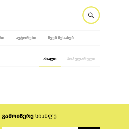
ᲖᲘ
ᲐᲕᲢᲝᲠᲔᲑᲘ
ᲩᲕᲔᲜ ᲨᲔᲡᲐᲮᲔᲑ
ახალი
პოპულარული
გამოიწერე
სიახლე