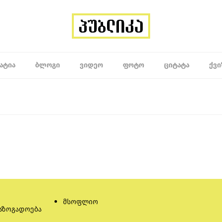
ᲐᲢᲘᲐ
ᲑᲚᲝᲒᲘ
ᲕᲘᲓᲔᲝ
ᲤᲝᲢᲝ
ᲪᲘᲢᲐᲢᲐ
ᲥᲕᲘ
მსოფლიო
აზოგადოება