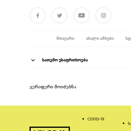
ᲛᲗᲐᲕᲐᲠᲘ
ᲐᲮᲐᲚᲘ ᲐᲛᲑᲔᲑᲘ
ᲡᲢ
სათემო უსაფრთხოება
ვერაფერი მოიძებნა
COVID-19
ს