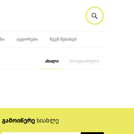
ᲖᲘ
ᲐᲕᲢᲝᲠᲔᲑᲘ
ᲩᲕᲔᲜ ᲨᲔᲡᲐᲮᲔᲑ
ახალი
პოპულარული
გამოიწერე
სიახლე