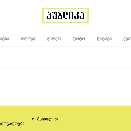
ᲐᲢᲘᲐ
ᲑᲚᲝᲒᲘ
ᲕᲘᲓᲔᲝ
ᲤᲝᲢᲝ
ᲪᲘᲢᲐᲢᲐ
ᲥᲕᲘ
მსოფლიო
აზოგადოება