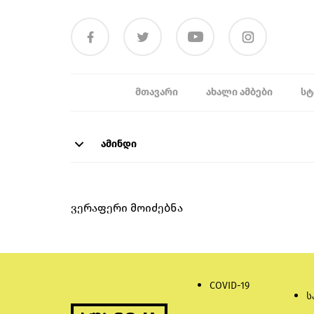
ᲛᲗᲐᲕᲐᲠᲘ
ᲐᲮᲐᲚᲘ ᲐᲛᲑᲔᲑᲘ
ᲡᲢ
ამინდი
ვერაფერი მოიძებნა
COVID-19
ს