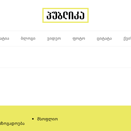
ᲐᲢᲘᲐ
ᲑᲚᲝᲒᲘ
ᲕᲘᲓᲔᲝ
ᲤᲝᲢᲝ
ᲪᲘᲢᲐᲢᲐ
ᲥᲕᲘ
მსოფლიო
აზოგადოება