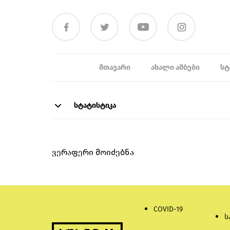
ᲛᲗᲐᲕᲐᲠᲘ
ᲐᲮᲐᲚᲘ ᲐᲛᲑᲔᲑᲘ
ᲡᲢ
სტატისტიკა
ვერაფერი მოიძებნა
COVID-19
ს