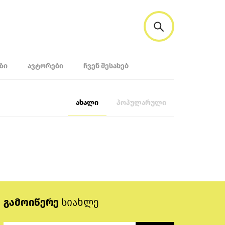
ᲖᲘ
ᲐᲕᲢᲝᲠᲔᲑᲘ
ᲩᲕᲔᲜ ᲨᲔᲡᲐᲮᲔᲑ
ახალი
პოპულარული
გამოიწერე
სიახლე