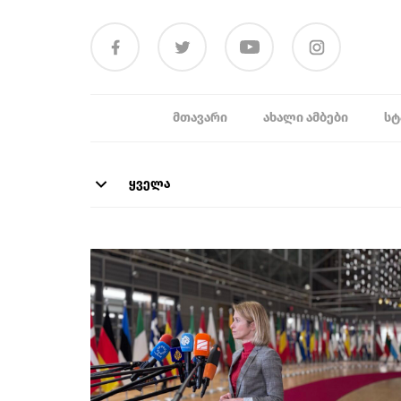
ᲛᲗᲐᲕᲐᲠᲘ
ᲐᲮᲐᲚᲘ ᲐᲛᲑᲔᲑᲘ
ᲡᲢ
ყველა