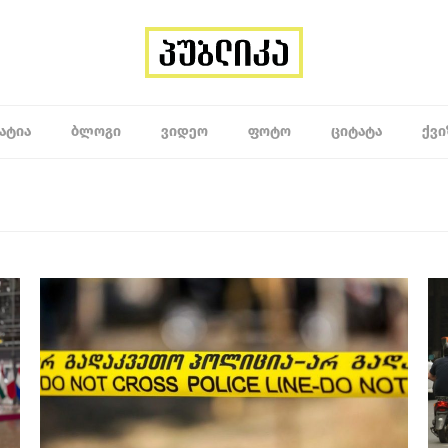
ᲐᲢᲘᲐ
ᲑᲚᲝᲒᲘ
ᲕᲘᲓᲔᲝ
ᲤᲝᲢᲝ
ᲪᲘᲢᲐᲢᲐ
ᲥᲕᲘ