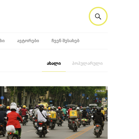
ᲖᲘ
ᲐᲕᲢᲝᲠᲔᲑᲘ
ᲩᲕᲔᲜ ᲨᲔᲡᲐᲮᲔᲑ
ახალი
პოპულარული