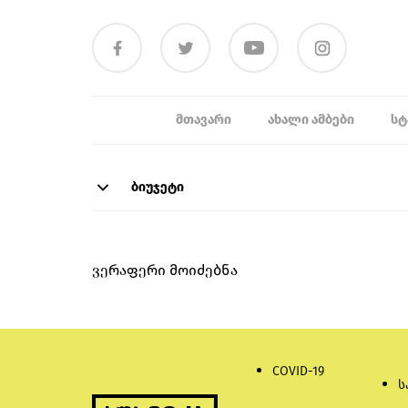
ᲛᲗᲐᲕᲐᲠᲘ
ᲐᲮᲐᲚᲘ ᲐᲛᲑᲔᲑᲘ
ᲡᲢ
ბიუჯეტი
ვერაფერი მოიძებნა
COVID-19
ს