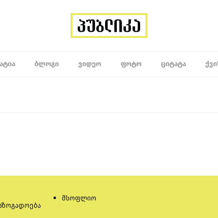
ᲐᲢᲘᲐ
ᲑᲚᲝᲒᲘ
ᲕᲘᲓᲔᲝ
ᲤᲝᲢᲝ
ᲪᲘᲢᲐᲢᲐ
ᲥᲕᲘ
მსოფლიო
აზოგადოება