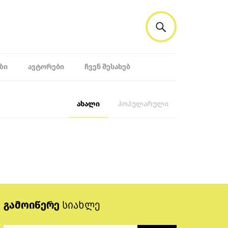
ᲖᲘ
ᲐᲕᲢᲝᲠᲔᲑᲘ
ᲩᲕᲔᲜ ᲨᲔᲡᲐᲮᲔᲑ
ახალი
პოპულარული
გამოიწერე
სიახლე