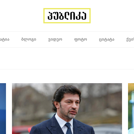
ᲐᲢᲘᲐ
ᲑᲚᲝᲒᲘ
ᲕᲘᲓᲔᲝ
ᲤᲝᲢᲝ
ᲪᲘᲢᲐᲢᲐ
ᲥᲕᲘ