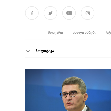
ᲛᲗᲐᲕᲐᲠᲘ
ᲐᲮᲐᲚᲘ ᲐᲛᲑᲔᲑᲘ
ᲡᲢ
პოლიტიკა