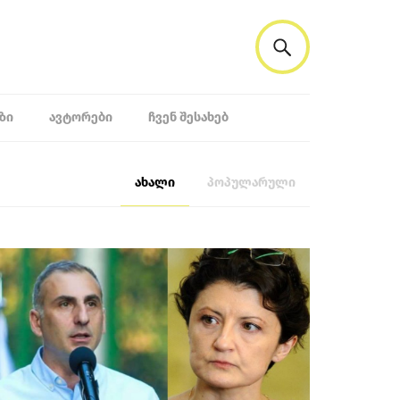
ᲖᲘ
ᲐᲕᲢᲝᲠᲔᲑᲘ
ᲩᲕᲔᲜ ᲨᲔᲡᲐᲮᲔᲑ
ახალი
პოპულარული