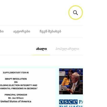
ᲖᲘ
ᲐᲕᲢᲝᲠᲔᲑᲘ
ᲩᲕᲔᲜ ᲨᲔᲡᲐᲮᲔᲑ
ახალი
პოპულარული