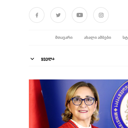
ᲛᲗᲐᲕᲐᲠᲘ
ᲐᲮᲐᲚᲘ ᲐᲛᲑᲔᲑᲘ
ᲡᲢ
ყველა