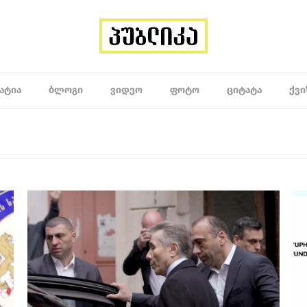
ᲐᲢᲘᲐ
ᲑᲚᲝᲒᲘ
ᲕᲘᲓᲔᲝ
ᲤᲝᲢᲝ
ᲪᲘᲢᲐᲢᲐ
ᲥᲕᲘ