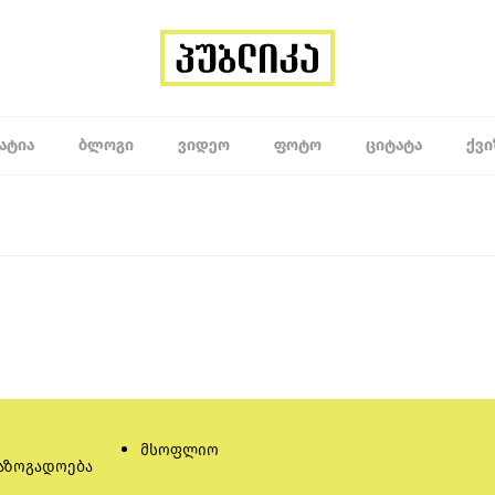
ᲐᲢᲘᲐ
ᲑᲚᲝᲒᲘ
ᲕᲘᲓᲔᲝ
ᲤᲝᲢᲝ
ᲪᲘᲢᲐᲢᲐ
ᲥᲕᲘ
მსოფლიო
აზოგადოება