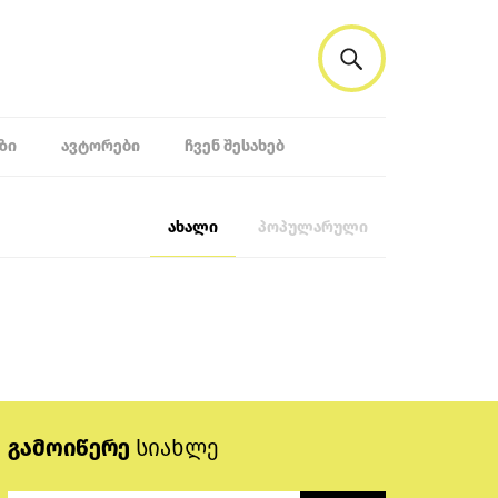
ᲖᲘ
ᲐᲕᲢᲝᲠᲔᲑᲘ
ᲩᲕᲔᲜ ᲨᲔᲡᲐᲮᲔᲑ
ახალი
პოპულარული
გამოიწერე
სიახლე