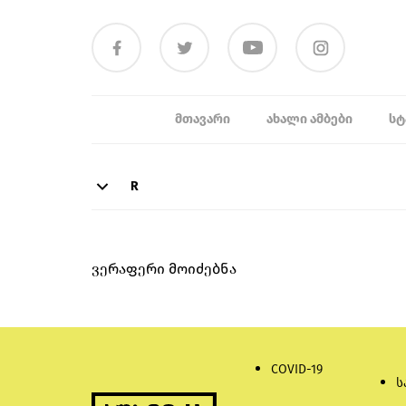
ᲛᲗᲐᲕᲐᲠᲘ
ᲐᲮᲐᲚᲘ ᲐᲛᲑᲔᲑᲘ
ᲡᲢ
R
ვერაფერი მოიძებნა
COVID-19
ს