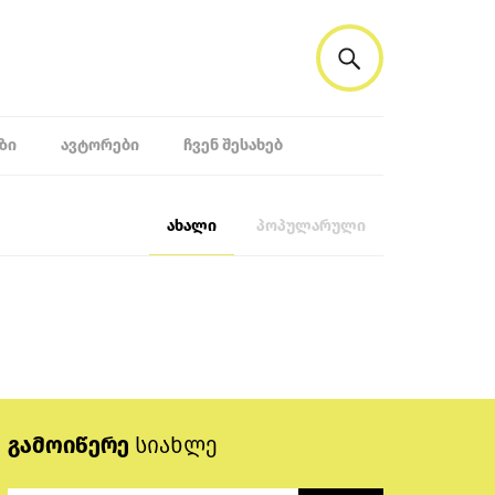
ᲖᲘ
ᲐᲕᲢᲝᲠᲔᲑᲘ
ᲩᲕᲔᲜ ᲨᲔᲡᲐᲮᲔᲑ
ახალი
პოპულარული
გამოიწერე
სიახლე