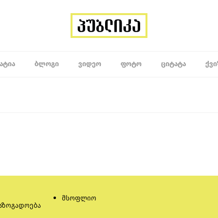
ᲐᲢᲘᲐ
ᲑᲚᲝᲒᲘ
ᲕᲘᲓᲔᲝ
ᲤᲝᲢᲝ
ᲪᲘᲢᲐᲢᲐ
ᲥᲕᲘ
მსოფლიო
აზოგადოება