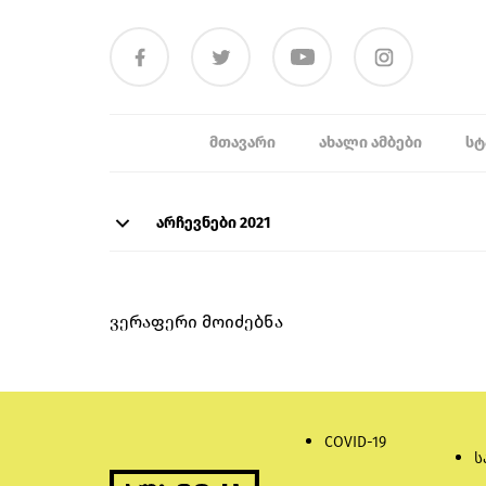
ᲛᲗᲐᲕᲐᲠᲘ
ᲐᲮᲐᲚᲘ ᲐᲛᲑᲔᲑᲘ
ᲡᲢ
არჩევნები 2021
ვერაფერი მოიძებნა
COVID-19
ს