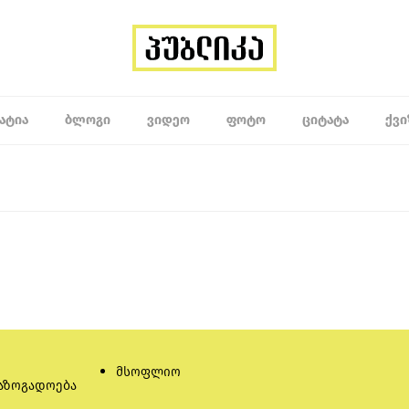
ᲐᲢᲘᲐ
ᲑᲚᲝᲒᲘ
ᲕᲘᲓᲔᲝ
ᲤᲝᲢᲝ
ᲪᲘᲢᲐᲢᲐ
ᲥᲕᲘ
მსოფლიო
აზოგადოება