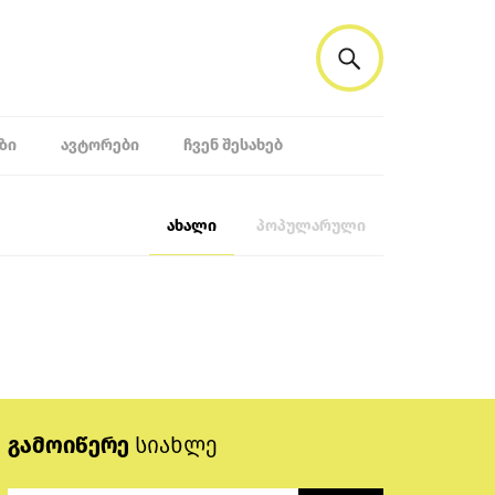
ᲖᲘ
ᲐᲕᲢᲝᲠᲔᲑᲘ
ᲩᲕᲔᲜ ᲨᲔᲡᲐᲮᲔᲑ
ახალი
პოპულარული
გამოიწერე
სიახლე