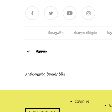
ᲛᲗᲐᲕᲐᲠᲘ
ᲐᲮᲐᲚᲘ ᲐᲛᲑᲔᲑᲘ
ᲡᲢ
მედია
ვერაფერი მოიძებნა
COVID-19
ს