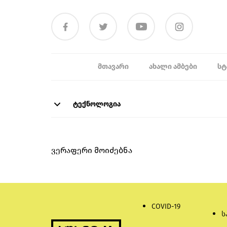
ᲛᲗᲐᲕᲐᲠᲘ
ᲐᲮᲐᲚᲘ ᲐᲛᲑᲔᲑᲘ
ᲡᲢ
ტექნოლოგია
ვერაფერი მოიძებნა
COVID-19
ს