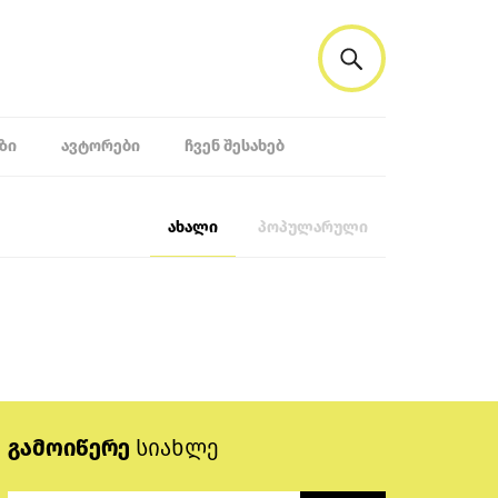
ᲖᲘ
ᲐᲕᲢᲝᲠᲔᲑᲘ
ᲩᲕᲔᲜ ᲨᲔᲡᲐᲮᲔᲑ
ახალი
პოპულარული
გამოიწერე
სიახლე