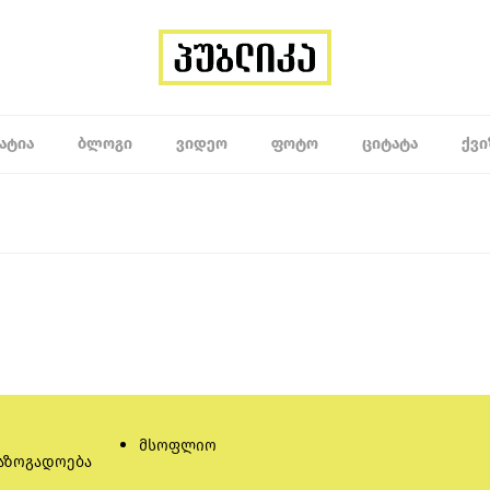
ᲐᲢᲘᲐ
ᲑᲚᲝᲒᲘ
ᲕᲘᲓᲔᲝ
ᲤᲝᲢᲝ
ᲪᲘᲢᲐᲢᲐ
ᲥᲕᲘ
მსოფლიო
აზოგადოება