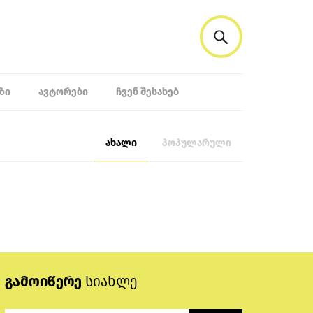
ᲖᲘ
ᲐᲕᲢᲝᲠᲔᲑᲘ
ᲩᲕᲔᲜ ᲨᲔᲡᲐᲮᲔᲑ
ახალი
პოპულარული
გამოიწერე
სიახლე