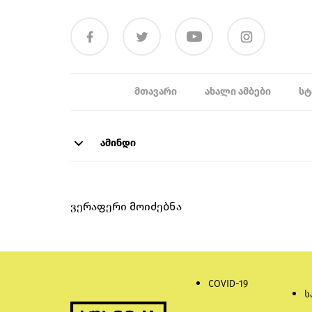
ᲛᲗᲐᲕᲐᲠᲘ
ᲐᲮᲐᲚᲘ ᲐᲛᲑᲔᲑᲘ
ᲡᲢ
ამინდი
ვერაფერი მოიძებნა
COVID-19
ს