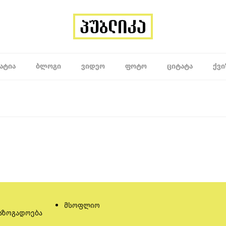
ᲐᲢᲘᲐ
ᲑᲚᲝᲒᲘ
ᲕᲘᲓᲔᲝ
ᲤᲝᲢᲝ
ᲪᲘᲢᲐᲢᲐ
ᲥᲕᲘ
მსოფლიო
აზოგადოება