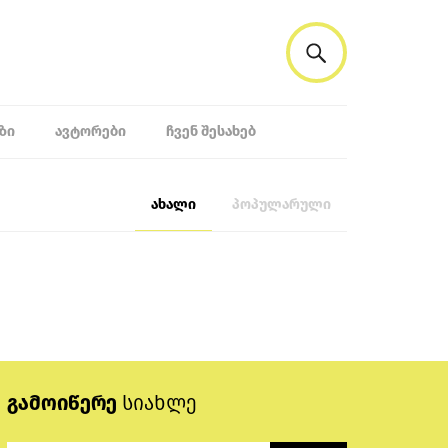
ᲖᲘ
ᲐᲕᲢᲝᲠᲔᲑᲘ
ᲩᲕᲔᲜ ᲨᲔᲡᲐᲮᲔᲑ
ახალი
პოპულარული
გამოიწერე
სიახლე