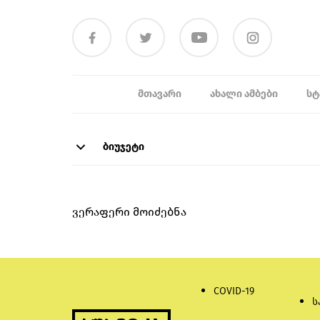
ᲛᲗᲐᲕᲐᲠᲘ
ᲐᲮᲐᲚᲘ ᲐᲛᲑᲔᲑᲘ
ᲡᲢ
ბიუჯეტი
ვერაფერი მოიძებნა
COVID-19
ს