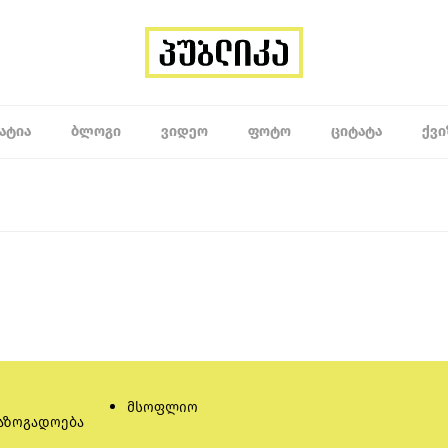
ᲐᲢᲘᲐ
ᲑᲚᲝᲒᲘ
ᲕᲘᲓᲔᲝ
ᲤᲝᲢᲝ
ᲪᲘᲢᲐᲢᲐ
ᲥᲕᲘ
მსოფლიო
აზოგადოება