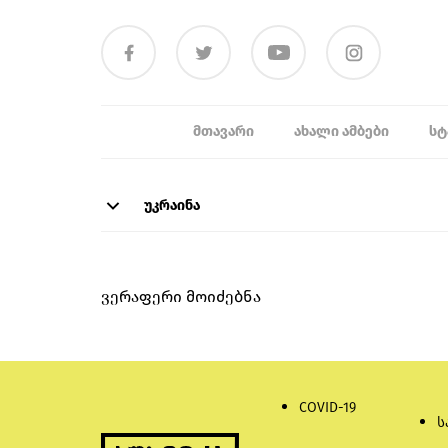
ᲛᲗᲐᲕᲐᲠᲘ
ᲐᲮᲐᲚᲘ ᲐᲛᲑᲔᲑᲘ
ᲡᲢ
უკრაინა
ვერაფერი მოიძებნა
COVID-19
ს