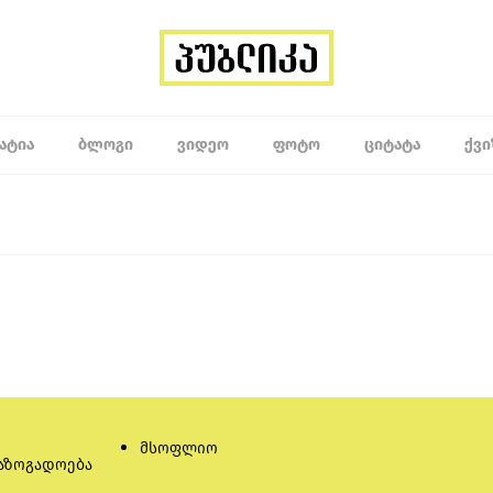
ᲐᲢᲘᲐ
ᲑᲚᲝᲒᲘ
ᲕᲘᲓᲔᲝ
ᲤᲝᲢᲝ
ᲪᲘᲢᲐᲢᲐ
ᲥᲕᲘ
მსოფლიო
აზოგადოება