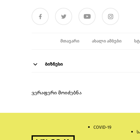
ᲛᲗᲐᲕᲐᲠᲘ
ᲐᲮᲐᲚᲘ ᲐᲛᲑᲔᲑᲘ
ᲡᲢ
ბიზნესი
ვერაფერი მოიძებნა
COVID-19
ს