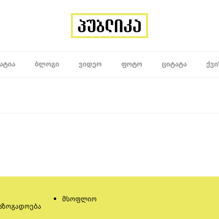
ᲐᲢᲘᲐ
ᲑᲚᲝᲒᲘ
ᲕᲘᲓᲔᲝ
ᲤᲝᲢᲝ
ᲪᲘᲢᲐᲢᲐ
ᲥᲕᲘ
მსოფლიო
აზოგადოება