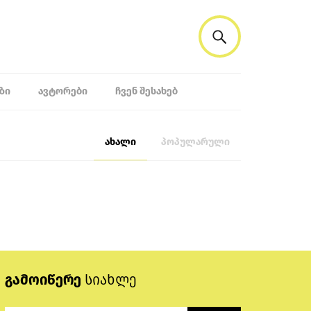
ᲖᲘ
ᲐᲕᲢᲝᲠᲔᲑᲘ
ᲩᲕᲔᲜ ᲨᲔᲡᲐᲮᲔᲑ
ახალი
პოპულარული
გამოიწერე
სიახლე