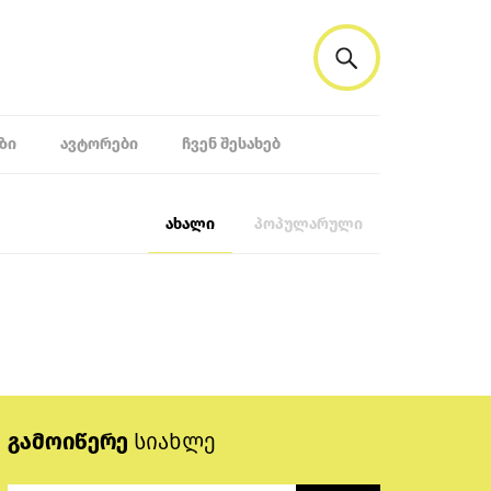
ᲖᲘ
ᲐᲕᲢᲝᲠᲔᲑᲘ
ᲩᲕᲔᲜ ᲨᲔᲡᲐᲮᲔᲑ
ახალი
პოპულარული
გამოიწერე
სიახლე