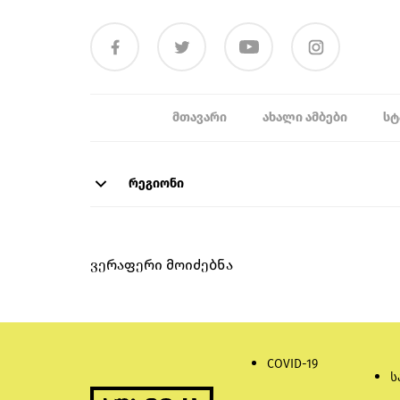
ᲛᲗᲐᲕᲐᲠᲘ
ᲐᲮᲐᲚᲘ ᲐᲛᲑᲔᲑᲘ
ᲡᲢ
რეგიონი
ვერაფერი მოიძებნა
COVID-19
ს