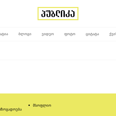
ᲐᲢᲘᲐ
ᲑᲚᲝᲒᲘ
ᲕᲘᲓᲔᲝ
ᲤᲝᲢᲝ
ᲪᲘᲢᲐᲢᲐ
ᲥᲕᲘ
მსოფლიო
აზოგადოება