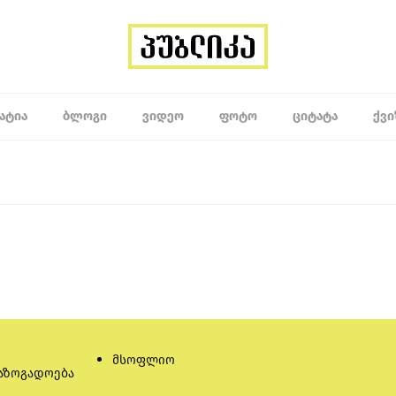
ᲐᲢᲘᲐ
ᲑᲚᲝᲒᲘ
ᲕᲘᲓᲔᲝ
ᲤᲝᲢᲝ
ᲪᲘᲢᲐᲢᲐ
ᲥᲕᲘ
მსოფლიო
აზოგადოება