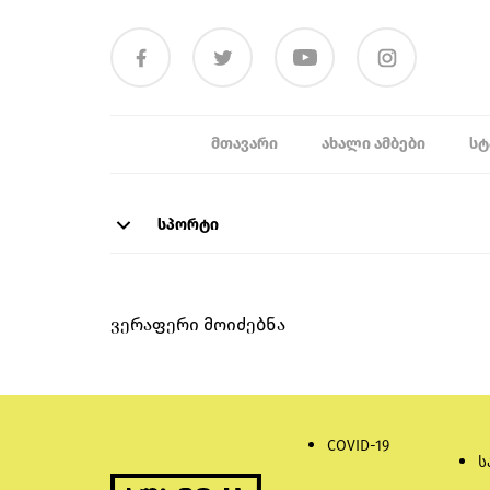
ᲛᲗᲐᲕᲐᲠᲘ
ᲐᲮᲐᲚᲘ ᲐᲛᲑᲔᲑᲘ
ᲡᲢ
სპორტი
ვერაფერი მოიძებნა
COVID-19
ს