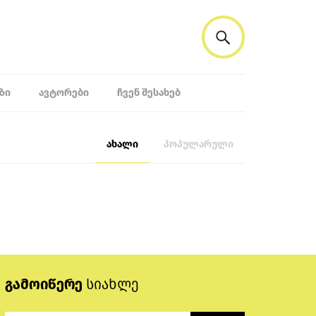
ᲖᲘ
ᲐᲕᲢᲝᲠᲔᲑᲘ
ᲩᲕᲔᲜ ᲨᲔᲡᲐᲮᲔᲑ
ახალი
პოპულარული
გამოიწერე
სიახლე