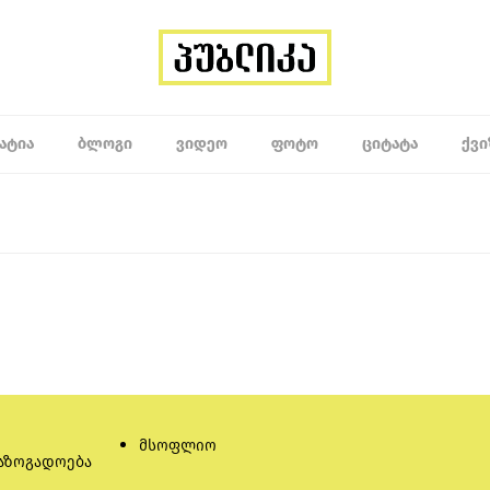
ᲐᲢᲘᲐ
ᲑᲚᲝᲒᲘ
ᲕᲘᲓᲔᲝ
ᲤᲝᲢᲝ
ᲪᲘᲢᲐᲢᲐ
ᲥᲕᲘ
მსოფლიო
აზოგადოება