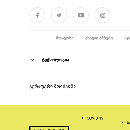
ᲛᲗᲐᲕᲐᲠᲘ
ᲐᲮᲐᲚᲘ ᲐᲛᲑᲔᲑᲘ
ᲡᲢ
ტექნოლოგია
ვერაფერი მოიძებნა
COVID-19
ს