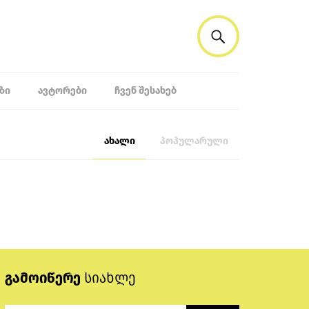
ᲖᲘ
ᲐᲕᲢᲝᲠᲔᲑᲘ
ᲩᲕᲔᲜ ᲨᲔᲡᲐᲮᲔᲑ
ახალი
პოპულარული
გამოიწერე
სიახლე