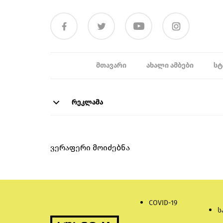
ᲛᲗᲐᲕᲐᲠᲘ
ᲐᲮᲐᲚᲘ ᲐᲛᲑᲔᲑᲘ
ᲡᲢ
რეკლამა
ვერაფერი მოიძებნა
COVID-19
ს