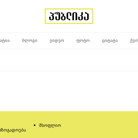
ᲐᲢᲘᲐ
ᲑᲚᲝᲒᲘ
ᲕᲘᲓᲔᲝ
ᲤᲝᲢᲝ
ᲪᲘᲢᲐᲢᲐ
ᲥᲕᲘ
მსოფლიო
აზოგადოება