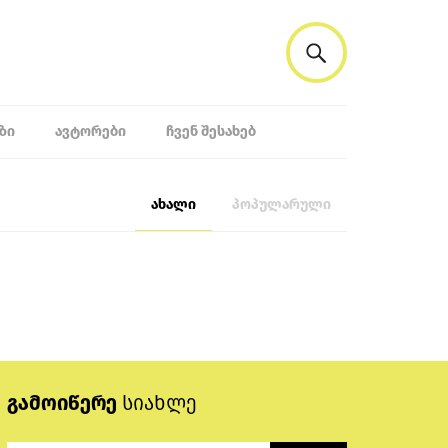
ᲖᲘ
ᲐᲕᲢᲝᲠᲔᲑᲘ
ᲩᲕᲔᲜ ᲨᲔᲡᲐᲮᲔᲑ
ახალი
პოპულარული
გამოიწერე
სიახლე