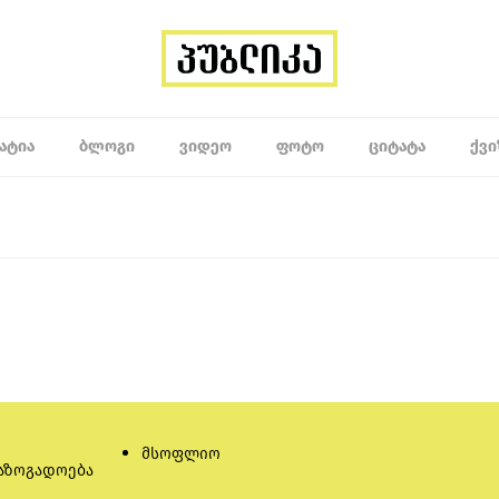
ᲐᲢᲘᲐ
ᲑᲚᲝᲒᲘ
ᲕᲘᲓᲔᲝ
ᲤᲝᲢᲝ
ᲪᲘᲢᲐᲢᲐ
ᲥᲕᲘ
მსოფლიო
აზოგადოება