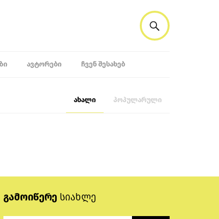
ᲖᲘ
ᲐᲕᲢᲝᲠᲔᲑᲘ
ᲩᲕᲔᲜ ᲨᲔᲡᲐᲮᲔᲑ
ახალი
პოპულარული
გამოიწერე
სიახლე