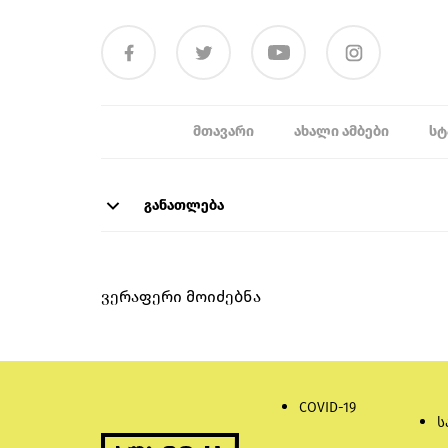
ᲛᲗᲐᲕᲐᲠᲘ
ᲐᲮᲐᲚᲘ ᲐᲛᲑᲔᲑᲘ
ᲡᲢ
განათლება
ვერაფერი მოიძებნა
COVID-19
ს