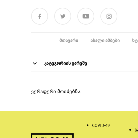
ᲛᲗᲐᲕᲐᲠᲘ
ᲐᲮᲐᲚᲘ ᲐᲛᲑᲔᲑᲘ
ᲡᲢ
კატეგორიის გარეშე
ვერაფერი მოიძებნა
COVID-19
ს