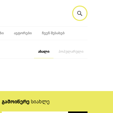
ᲖᲘ
ᲐᲕᲢᲝᲠᲔᲑᲘ
ᲩᲕᲔᲜ ᲨᲔᲡᲐᲮᲔᲑ
ახალი
პოპულარული
გამოიწერე
სიახლე