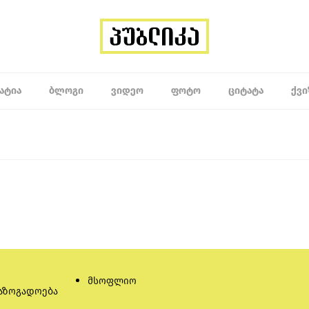
ᲐᲢᲘᲐ
ᲑᲚᲝᲒᲘ
ᲕᲘᲓᲔᲝ
ᲤᲝᲢᲝ
ᲪᲘᲢᲐᲢᲐ
ᲥᲕᲘ
მსოფლიო
აზოგადოება