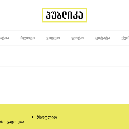
ᲐᲢᲘᲐ
ᲑᲚᲝᲒᲘ
ᲕᲘᲓᲔᲝ
ᲤᲝᲢᲝ
ᲪᲘᲢᲐᲢᲐ
ᲥᲕᲘ
მსოფლიო
აზოგადოება