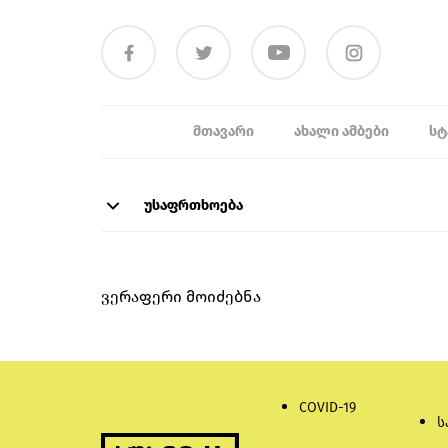
ᲛᲗᲐᲕᲐᲠᲘ
ᲐᲮᲐᲚᲘ ᲐᲛᲑᲔᲑᲘ
ᲡᲢ
უსაფრთხოება
ვერაფერი მოიძებნა
COVID-19
ს