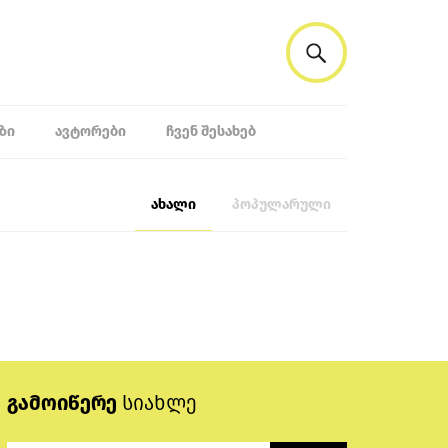
ᲖᲘ
ᲐᲕᲢᲝᲠᲔᲑᲘ
ᲩᲕᲔᲜ ᲨᲔᲡᲐᲮᲔᲑ
ახალი
პოპულარული
გამოიწერე
სიახლე