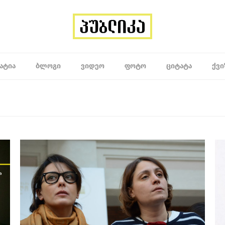
ᲐᲢᲘᲐ
ᲑᲚᲝᲒᲘ
ᲕᲘᲓᲔᲝ
ᲤᲝᲢᲝ
ᲪᲘᲢᲐᲢᲐ
ᲥᲕᲘ