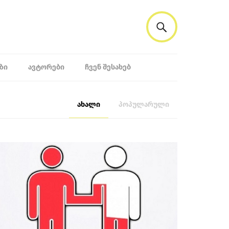
ᲖᲘ
ᲐᲕᲢᲝᲠᲔᲑᲘ
ᲩᲕᲔᲜ ᲨᲔᲡᲐᲮᲔᲑ
ახალი
პოპულარული