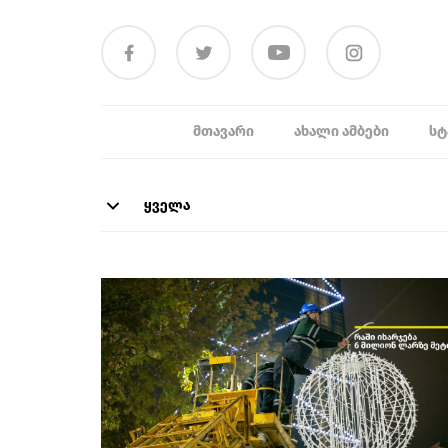
ᲛᲗᲐᲕᲐᲠᲘ
ᲐᲮᲐᲚᲘ ᲐᲛᲑᲔᲑᲘ
ᲡᲢ
ყველა