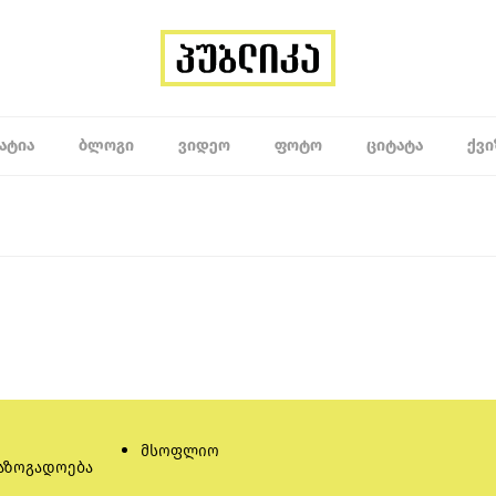
ᲐᲢᲘᲐ
ᲑᲚᲝᲒᲘ
ᲕᲘᲓᲔᲝ
ᲤᲝᲢᲝ
ᲪᲘᲢᲐᲢᲐ
ᲥᲕᲘ
მსოფლიო
აზოგადოება