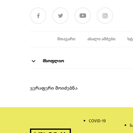
ᲛᲗᲐᲕᲐᲠᲘ
ᲐᲮᲐᲚᲘ ᲐᲛᲑᲔᲑᲘ
ᲡᲢ
მსოფლიო
ვერაფერი მოიძებნა
COVID-19
ს