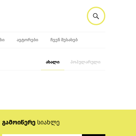
ᲖᲘ
ᲐᲕᲢᲝᲠᲔᲑᲘ
ᲩᲕᲔᲜ ᲨᲔᲡᲐᲮᲔᲑ
ახალი
პოპულარული
გამოიწერე
სიახლე