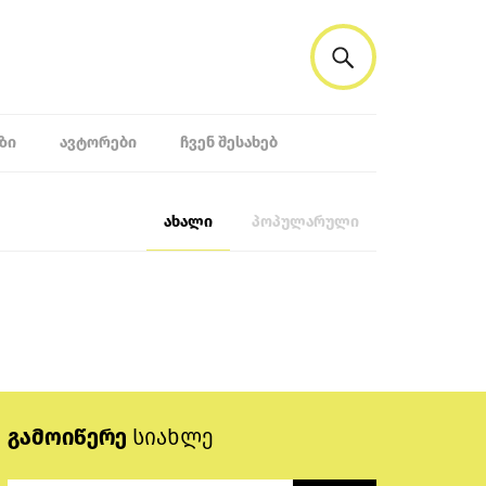
ᲖᲘ
ᲐᲕᲢᲝᲠᲔᲑᲘ
ᲩᲕᲔᲜ ᲨᲔᲡᲐᲮᲔᲑ
ახალი
პოპულარული
გამოიწერე
სიახლე