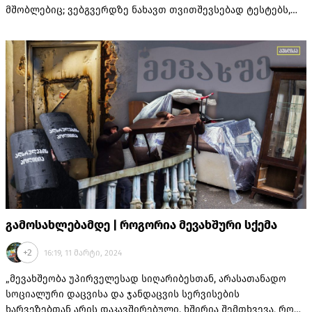
მშობლებიც; ვებგვერდზე ნახავთ თვითშევსებად ტესტებს,
რომლებიც დაგეხმარებათ, თავად გაერკვეთ, გაქვთ თუ არა
პრობლემური დამოკიდებულება სხვადასხვა ფსიქოაქტიურ
ნივთიერებაზე და ა.შ.
გამოსახლებამდე | როგორია მევახშური სქემა
+2
16:19, 11 მარტი, 2024
„მევახშეობა უპირველესად სიღარიბესთან, არასათანადო
სოციალური დაცვისა და ჯანდაცვის სერვისების
ხარვეზებთან არის დაკავშირებული. ხშირია შემთხვევა, როცა