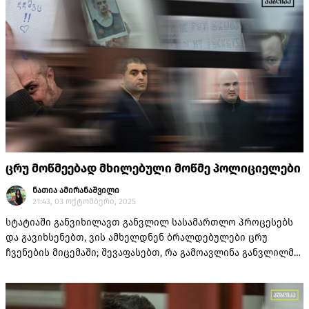
ცრუ მოწმეებად მხილებული მოწმე პოლიციელები
ნათია ამირანაშვილი
21:43, 03 ოქტომბერი, 2025
სტატიაში განვიხილავთ განვლილ სასამართლო პროცესებს
და გავიხსენებთ, ვის ამხელდნენ ბრალდებულები ცრუ
ჩვენების მიცემაში; შევაფასებთ, რა გამოავლინა განვლილმა
პროცესებმა და ვისაუბრეთ იმაზე, რა არის ის კრიტერიუმი,
რაც ამ საკითხს სისტემურ გამოწვევად აქცევს და არა
ერთჯერად, ინდივიდუალურ გადაცდომად.