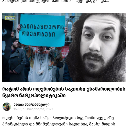
პროგრამებს სისტემური ხასიათი არ აქვს და, გარდა
ფრაგმენტული აქტივობებისა, მოზარდებზე ზრუნვის ეს
საფეხური კვლავ გამოტოვებულია, მაშინ როცა,
საგანმანათლებლო სექტორს ფუნდამენტური მნიშვნელობა
ენიჭება ფსიქოაქტიური ნივთიერებების მოხმარებისგან
ახალგაზრდა თაობის დაცვაში
რატომ არის ოდენობების საკითხი უსამართლობის
წყარო ნარკოპოლიტიკაში
ნათია ამირანაშვილი
16:00, 16 ნოემბერი, 2023
ოდენობების თემა ნარკოპოლიტიკის სფეროში ყველაზე
პრინციპული და მნიშვნელოვანი საკითხია, მასზე მოდის