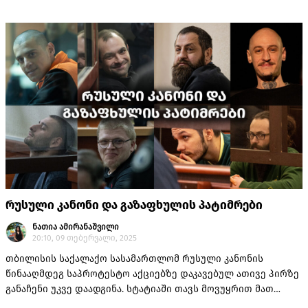
მათ პროკურატურა გასაღების მიზნით 16 გრამი ნარკოტიკული
საშუალება ალფა-პვპ-ის ფლობას ედავება. ბრალდებულები
ბრალს არ აღიარებენ და ამბობენ, რომ პოლიციამ მათ
ნარკოტიკი ჩაუდო - მიაჩნიათ, რომ ისინი თბილისში
საპროტესტო აქციებში მონაწილეობის გამო ისჯებიან.
რუსული კანონი და გაზაფხულის პატიმრები
ნათია ამირანაშვილი
20:10, 09 თებერვალი, 2025
თბილისის საქალაქო სასამართლომ რუსული კანონის
წინააღმდეგ საპროტესტო აქციებზე დაკავებულ ათივე პირზე
განაჩენი უკვე დაადგინა. სტატიაში თავს მოვუყრით მათ
შესახებ ინფორმაციას და კიდევ ერთ მოგიყვებით, თუ