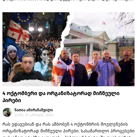
სამმართველომ შეადგინა. „მითების დეტექტორს“ Tinatin
Topuria-ს ექაუნთი ინდენტიფიცირებული აქვს, როგორც
არაავთენტური ანგარიში, რომელიც სხვა ექაუნთების
მსგავსად, სისტემატიურად ავრცელებს მოლკე ვიდეოებს,
რომლებიც ფოკუსირებულია ოპოზიციის, არასამთავრობო
სექტორისა და დასავლური კურსის მხარდამჭერი აქტორების
დისკრედიტაციაზე.
4 ოქტომბერი და ორგანიზატორად მიჩნეული
პირები
ნათია ამირანაშვილი
23:00, 27 აპრილი, 2026
რას ედავებიან და რას ამბობენ 4 ოქტომბრის მოვლენების
ორგანიზატორად მიჩნეული პირები. სასამართლო პროცესები